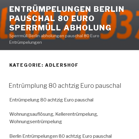
Zum
ENTRÜMPELUNGEN BERLIN
Inhalt
PAUSCHAL 80 EURO
springen
SPERRMÜLL ABHOLUNG
Sperrmüll Berlin abholungen pauschal 80 Euro
Entrümpelungen
KATEGORIE:
ADLERSHOF
VERÖFFENTLICHT
Entrümplung 80 achtzig Euro pauschal
AM
Entrümpelung 80 achtzig Euro pauschal
Wohnungsauflösung, Kellerentrümpelung,
Wohnungsentrümpelung
Berlin Entrümpelungen 80 achtzig Euro pauschal