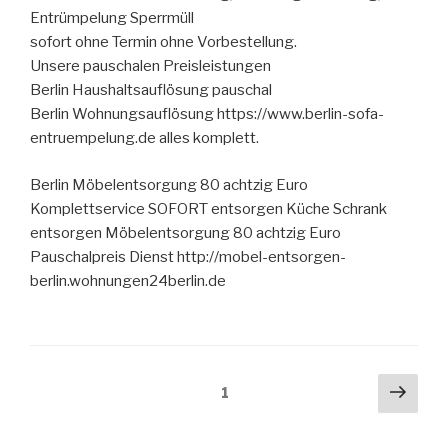
Entrümpelung Sperrmüll
sofort ohne Termin ohne Vorbestellung.
Unsere pauschalen Preisleistungen
Berlin Haushaltsauflösung pauschal
Berlin Wohnungsauflösung https://www.berlin-sofa-
entruempelung.de alles komplett.
Berlin Möbelentsorgung 80 achtzig Euro
Komplettservice SOFORT entsorgen Küche Schrank
entsorgen Möbelentsorgung 80 achtzig Euro
Pauschalpreis Dienst http://mobel-entsorgen-
berlin.wohnungen24berlin.de
Seitennummerierung
Näch
Seite
1
Seit
der
Beiträge