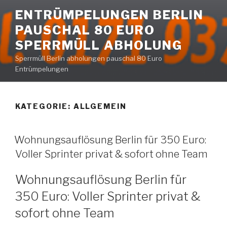
Zum
ENTRÜMPELUNGEN BERLIN
Inhalt
PAUSCHAL 80 EURO
springen
SPERRMÜLL ABHOLUNG
Sperrmüll Berlin abholungen pauschal 80 Euro
Entrümpelungen
KATEGORIE:
ALLGEMEIN
VERÖFFENTLICHT
Wohnungsauflösung Berlin für 350 Euro:
AM
Voller Sprinter privat & sofort ohne Team
Wohnungsauflösung Berlin für
350 Euro: Voller Sprinter privat &
sofort ohne Team