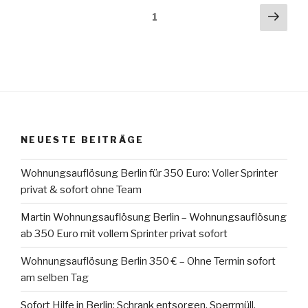
Seitennummerierung
Näch
Seite
1
Seit
der
Beiträge
NEUESTE BEITRÄGE
Wohnungsauflösung Berlin für 350 Euro: Voller Sprinter
privat & sofort ohne Team
Martin Wohnungsauflösung Berlin – Wohnungsauflösung
ab 350 Euro mit vollem Sprinter privat sofort
Wohnungsauflösung Berlin 350 € – Ohne Termin sofort
am selben Tag
Sofort Hilfe in Berlin: Schrank entsorgen, Sperrmüll,