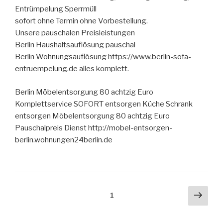
Entrümpelung Sperrmüll
sofort ohne Termin ohne Vorbestellung.
Unsere pauschalen Preisleistungen
Berlin Haushaltsauflösung pauschal
Berlin Wohnungsauflösung https://www.berlin-sofa-
entruempelung.de alles komplett.
Berlin Möbelentsorgung 80 achtzig Euro
Komplettservice SOFORT entsorgen Küche Schrank
entsorgen Möbelentsorgung 80 achtzig Euro
Pauschalpreis Dienst http://mobel-entsorgen-
berlin.wohnungen24berlin.de
Seitennummerierung
Näch
Seite
1
Seit
der
Beiträge