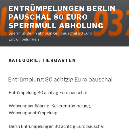
Zum
ENTRÜMPELUNGEN BERLIN
Inhalt
PAUSCHAL 80 EURO
springen
SPERRMÜLL ABHOLUNG
Sperrmüll Berlin abholungen pauschal 80 Euro
Entrümpelungen
KATEGORIE:
TIERGARTEN
VERÖFFENTLICHT
Entrümplung 80 achtzig Euro pauschal
AM
Entrümpelung 80 achtzig Euro pauschal
Wohnungsauflösung, Kellerentrümpelung,
Wohnungsentrümpelung
Berlin Entrümpelungen 80 achtzig Euro pauschal