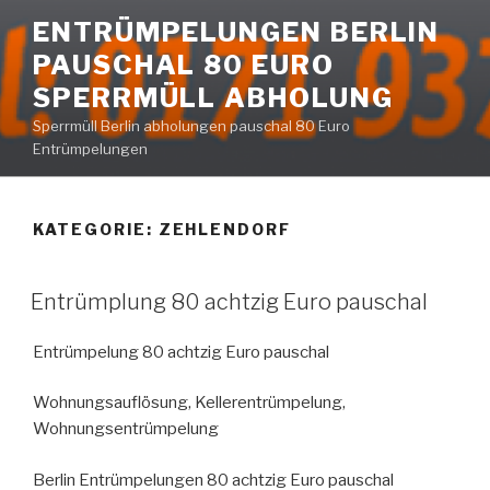
Zum
ENTRÜMPELUNGEN BERLIN
Inhalt
PAUSCHAL 80 EURO
springen
SPERRMÜLL ABHOLUNG
Sperrmüll Berlin abholungen pauschal 80 Euro
Entrümpelungen
KATEGORIE:
ZEHLENDORF
VERÖFFENTLICHT
Entrümplung 80 achtzig Euro pauschal
AM
Entrümpelung 80 achtzig Euro pauschal
Wohnungsauflösung, Kellerentrümpelung,
Wohnungsentrümpelung
Berlin Entrümpelungen 80 achtzig Euro pauschal