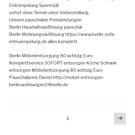
Entrümpelung Sperrmüll
sofort ohne Termin ohne Vorbestellung.
Unsere pauschalen Preisleistungen
Berlin Haushaltsauflösung pauschal
Berlin Wohnungsauflösung https://www.berlin-sofa-
entruempelung.de alles komplett.
Berlin Möbelentsorgung 80 achtzig Euro
Komplettservice SOFORT entsorgen Küche Schrank
entsorgen Möbelentsorgung 80 achtzig Euro
Pauschalpreis Dienst http://mobel-entsorgen-
berlin.wohnungen24berlin.de
Seitennummerierung
Näch
Seite
1
Seit
der
Beiträge